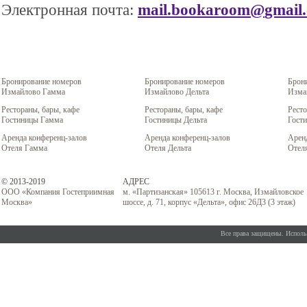
Электронная почта:
mail.bookaroom
@
gmail
Номер в гостинице Измайлово
Об агенстве
Гостиница Измайлово: цены
Контакты
Бронирование номеров
Бронирование номеров
Брон
Измайлово Гамма
Измайлово Дельта
Изма
Рестораны, бары, кафе
Рестораны, бары, кафе
Ресто
Гостиницы Гамма
Гостиницы Дельта
Гост
Аренда конференц-залов
Аренда конференц-залов
Арен
Отеля Гамма
Отеля Дельта
Отел
© 2013-2019
АДРЕС
ООО «Компания Гостеприимная
м. «Партизанская» 105613 г. Москва, Измайловское
Москва»
шоссе, д. 71, корпус «Дельта», офис 26Д3 (3 этаж)
Все права защищены. Использ