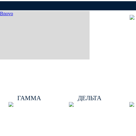
Bnovo
Номер в гостинице Измайлово
Об агенстве
Гостиница Измайлово: цены
ГАММА
ДЕЛЬТА
Главная
>
Конференц-залы
>
Аренда конференц залов Отеля Ве